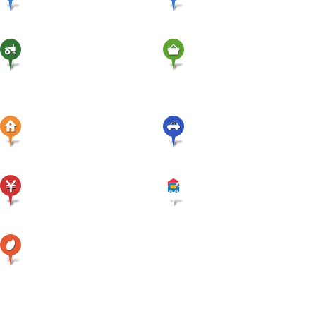
本店
支店
営農関連施設
産直・
店舗
グリーンセンター
アパート賃貸・
不動産関連
農機・
自動車関連
ATM案内
ローンセンター
精米機