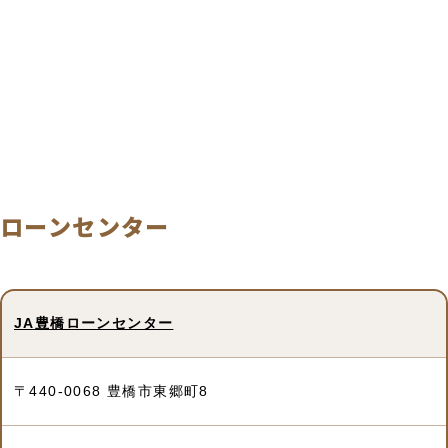
ローンセンター
施
JA豊橋ローンセンター
所
電
詳
設
在
話
細
名
地
〒440-0068 豊橋市東郷町8