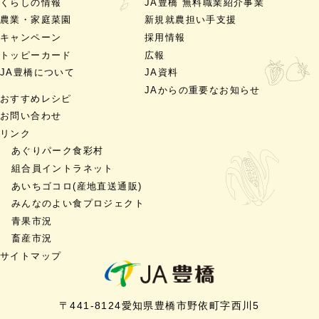
くらしの情報
JA豊橋 無料職業紹介事業
農業・家庭菜園
新規就農担い手支援
キャンペーン
採用情報
トッピーカード
広報
JA豊橋について
JA資料
JAからの重要なお知らせ
おすすめレシピ
お問い合わせ
リンク
あぐりパーク食彩村
組合員イントラネット
あいちゴコロ
(産地直送通販)
みんなのよい食プロジェクト
青果市況
畜産市況
サイトマップ
〒441-8124
愛知県豊橋市
野依町字西川5