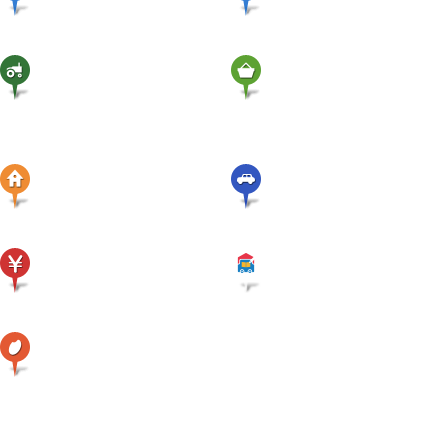
本店
支店
営農関連施設
産直・
店舗
グリーンセンター
アパート賃貸・
不動産関連
農機・
自動車関連
ATM案内
ローンセンター
精米機