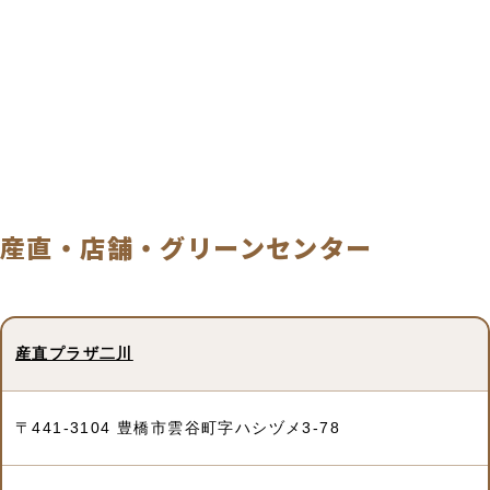
産直・店舗・グリーンセンター
施
産直プラザ二川
所
電
詳
設
在
話
細
名
地
〒441-3104 豊橋市雲谷町字ハシヅメ3-78