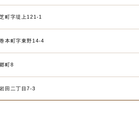
前芝町字堤上121-1
石巻本町字東野14-4
東郷町8
中岩田二丁目7-3