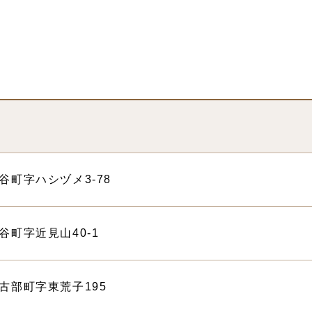
雲谷町字ハシヅメ3-78
細谷町字近見山40-1
市伊古部町字東荒子195