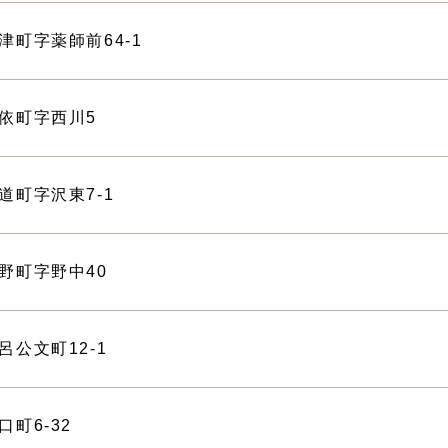
老津町字薬師前64-1
市野依町字西川5
浜道町字沢東7-1
中野町字野中40
牟呂公文町12-1
口町6-32