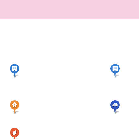
本店
支店
アパート賃貸・
不動産関連
農機・
自動