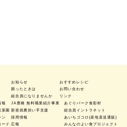
お知らせ
おすすめレシピ
困ったときは
お問い合わせ
組合員になりませんか
リンク
情報
JA豊橋 無料職業紹介事業
あぐりパーク食彩村
庭菜園
新規就農担い手支援
組合員イントラネット
ーン
採用情報
あいちゴコロ
(産地直送通販)
カード
広報
みんなのよい食プロジェクト