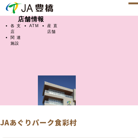
店舗情報
各支
ATM
産直
店
店舗
関連
施設
JAあぐりパーク食彩村