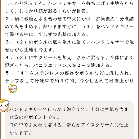
しっかり泡立てる。ハンドミキサーを持ち上げて生地をたら
して、しっかり筋が残るくらいが目安。
２．
鍋に砂糖と水を合わせて中火にかけ、沸騰後約１分煮詰
めて火を止める。熱いまますぐに、（１）をハンドミキサー
で混ぜる中に、少しずつ糸状に加える。
３．
（２）のボウルの底を氷水に当て、ハンドミキサーで混
ぜながら生地を冷ます。
４．
（３）に生クリームを加え、さらに混ぜる。全体によく
混ざったら、バニラエッセンスを２～３滴加える。
５．
（４）をステンレスの容器やボウルなどに流し入れ、
ラップをして冷凍庫で約３時間、冷やし固めて出来上がり
ハンドミキサーでしっかり泡立てて、十分に空気を含ま
せるのがポイントです。
口の中でふんわり溶ける、滑らかアイスクリームに仕上
がります。