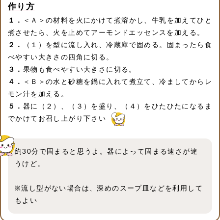
作り方
１．
＜Ａ＞の材料を火にかけて煮溶かし、牛乳を加えてひと
煮させたら、火を止めてアーモンドエッセンスを加える。
２．
（１）を型に流し入れ、冷蔵庫で固める。固まったら食
べやすい大きさの四角に切る。
３．
果物も食べやすい大きさに切る。
４．
＜Ｂ＞の水と砂糖を鍋に入れて煮立て、冷ましてからレ
モン汁を加える。
５．
器に（２）、（３）を盛り、（４）をひたひたになるま
でかけてお召し上がり下さい
約30分で固まると思うよ。器によって固まる速さが違
うけど。
※流し型がない場合は、深めのスープ皿などを利用して
もよい