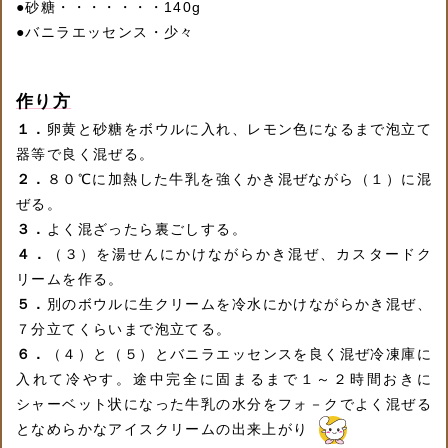
●
砂糖・・・・・・・140g
●
バニラエッセンス・少々
作り方
１．
卵黄と砂糖をボウルに入れ、レモン色になるまで泡立て
器等で良く混ぜる。
２．
８０℃に加熱した牛乳を強くかき混ぜながら（１）に混
ぜる。
３．
よく混ざったら裏ごしする。
４．
（３）を湯せんにかけながらかき混ぜ、カスタードク
リームを作る。
５．
別のボウルに生クリームを冷水にかけながらかき混ぜ、
７分立てくらいまで泡立てる。
６．
（４）と（５）とバニラエッセンスを良く混ぜ冷凍庫に
入れて冷やす。途中完全に固まるまで１～２時間おきに
シャーベット状になった牛乳の水分をフォ－クでよく混ぜる
となめらかなアイスクリームの出来上がり