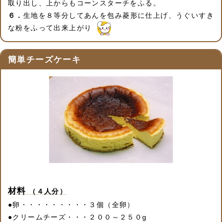
取り出し、上からもコーンスターチをふる。
６．
生地を８等分してあんを包み菱形に仕上げ、うぐいすき
な粉をふって出来上がり
簡単チーズケーキ
材料
（４人分）
●
卵・・・・・・・・・３個（全卵）
●
クリームチーズ・・・２００～２５０g