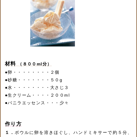
材料
（８００ml分）
●
卵・・・・・・・・２個
●
砂糖・・・・・・・５０g
●
水・・・・・・・・大さじ３
●
生クリーム・・・・２００ml
●
バニラエッセンス・・・少々
作り方
１．
ボウルに卵を溶きほぐし、ハンドミキサーで約５分、