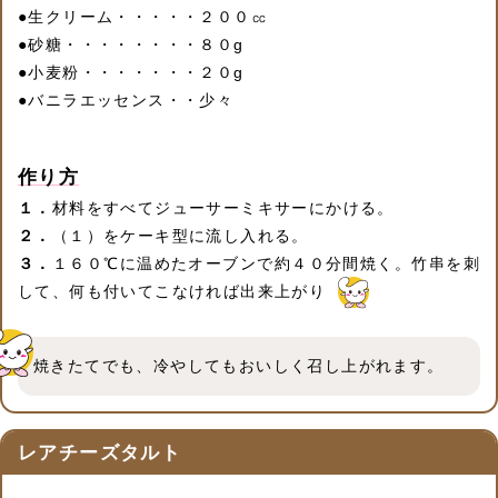
●
生クリーム・・・・・２００㏄
●
砂糖・・・・・・・・８０g
●
小麦粉・・・・・・・２０g
●
バニラエッセンス・・少々
作り方
１．
材料をすべてジューサーミキサーにかける。
２．
（１）をケーキ型に流し入れる。
３．
１６０℃に温めたオーブンで約４０分間焼く。竹串を刺
して、何も付いてこなければ出来上がり
焼きたてでも、冷やしてもおいしく召し上がれます。
レアチーズタルト