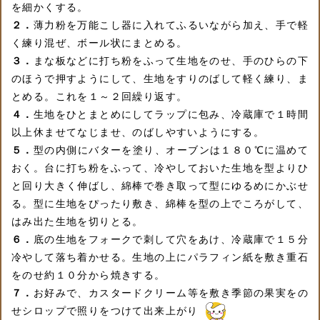
を細かくする。
２．
薄力粉を万能こし器に入れてふるいながら加え、手で軽
く練り混ぜ、ボール状にまとめる。
３．
まな板などに打ち粉をふって生地をのせ、手のひらの下
のほうで押すようにして、生地をすりのばして軽く練り、ま
とめる。これを１～２回繰り返す。
４．
生地をひとまとめにしてラップに包み、冷蔵庫で１時間
以上休ませてなじませ、のばしやすいようにする。
５．
型の内側にバターを塗り、オーブンは１８０℃に温めて
おく。台に打ち粉をふって、冷やしておいた生地を型よりひ
と回り大きく伸ばし、綿棒で巻き取って型にゆるめにかぶせ
る。型に生地をぴったり敷き、綿棒を型の上でころがして、
はみ出た生地を切りとる。
６．
底の生地をフォークで刺して穴をあけ、冷蔵庫で１５分
冷やして落ち着かせる。生地の上にパラフィン紙を敷き重石
をのせ約１０分から焼きする。
７．
お好みで、カスタードクリーム等を敷き季節の果実をの
せシロップで照りをつけて出来上がり