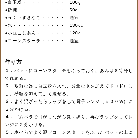
●
白玉粉・・・・・・・・・・100g
●
砂糖・・・・・・・・・・・50g
●
うぐいすきなこ・・・・・・適宜
●
水・・・・・・・・・・・・130cc
●
小豆こしあん・・・・・・・120g
●
コーンスターチ・・・・・・適宜
作り方
１．
バットにコーンスタ－チをふっておく。あんは８等分し
て丸める。
２．
耐熱の器に白玉粉を入れ、分量の水を加えてドロドロに
し、砂糖を加えてよく混ぜる。
３．
よく混ざったらラップをして電子レンジ（５００W）に
２分かける。
４．
ゴムベラではがしながら良く練り、再びラップをしてレ
ンジに２分かける。
５．
木べらでよく混ぜコーンスターチをふったバットの上に