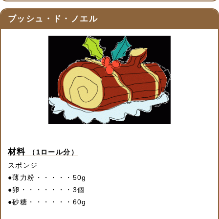
ブッシュ・ド・ノエル
材料
（1ロール分）
スポンジ
●
薄力粉・・・・・50g
●
卵・・・・・・・3個
●
砂糖・・・・・・60g