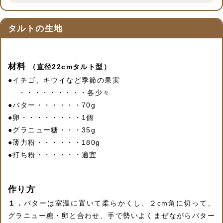
タルトの生地
材料
（直径22cmタルト型）
●
イチゴ、キウイなど季節の果実
・・・・・・・・・各少々
●
バター・・・・・・70g
●
卵・・・・・・・・1個
●
グラニュー糖・・・35g
●
薄力粉・・・・・・180g
●
打ち粉・・・・・・適宜
作り方
１．
バターは室温に置いて柔らかくし、２cm角に切って、
グラニュー糖・卵と合わせ、手で勢いよくまぜながらバター