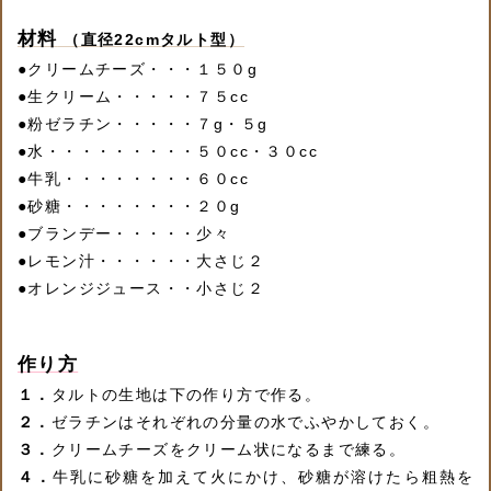
材料
（直径22cmタルト型）
●
クリームチーズ・・・１５０g
●
生クリーム・・・・・７５cc
●
粉ゼラチン・・・・・７g・５g
●
水・・・・・・・・・５０cc・３０cc
●
牛乳・・・・・・・・６０cc
●
砂糖・・・・・・・・２０g
●
ブランデー・・・・・少々
●
レモン汁・・・・・・大さじ２
●
オレンジジュース・・小さじ２
作り方
１．
タルトの生地は下の作り方で作る。
２．
ゼラチンはそれぞれの分量の水でふやかしておく。
３．
クリームチーズをクリーム状になるまで練る。
４．
牛乳に砂糖を加えて火にかけ、砂糖が溶けたら粗熱を