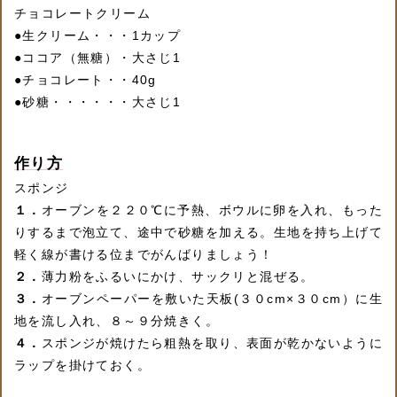
チョコレートクリーム
●
生クリーム・・・1カップ
●
ココア（無糖）・大さじ1
●
チョコレート・・40g
●
砂糖・・・・・・大さじ1
作り方
スポンジ
１．
オーブンを２２０℃に予熱、ボウルに卵を入れ、もった
りするまで泡立て、途中で砂糖を加える。生地を持ち上げて
軽く線が書ける位までがんばりましょう！
２．
薄力粉をふるいにかけ、サックリと混ぜる。
３．
オーブンペーパーを敷いた天板(３０cm×３０cm）に生
地を流し入れ、８～９分焼きく。
４．
スポンジが焼けたら粗熱を取り、表面が乾かないように
ラップを掛けておく。