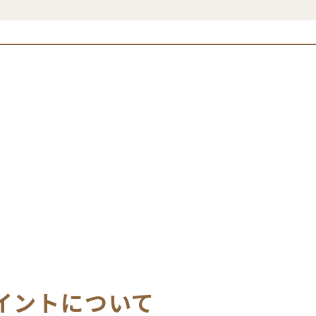
端末（ＫＩＯＳＫ）】にカードをかざす
産直プラザ岩田
4
おいでんファーム グリーンセンター
2
ポイントを使う
ＪＡファーマーズマーケット吉田方店
ポイントで値引き
カードをご持参いただき、産直店舗やＪ
１
に、貯まっているポイントを
ポイント
利用不可
ポイントで商品交換
フルーツショップ ゆめ彩館
ポイントに応じて
ポイント交換専用カタ
ＪＡあぐりパーク食彩村
おたのしみ抽選会で使う
お得な商品が当たるおたのしみ抽選会。
す。開催日は各店舗の店頭・チラシ・Ｓ
イントについて