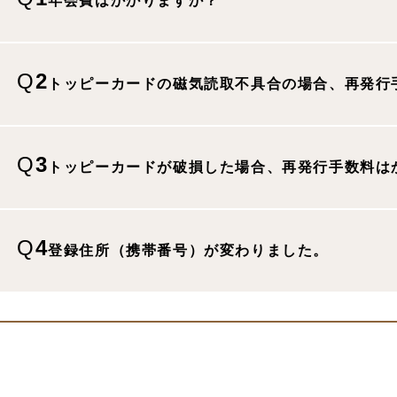
年会費は​かかりますか？
1
Q
2
トッピーカードの​磁気読取不具合の​場合、​再発行
2
Q
3
トッピーカードが​破損した​場合、​再発行手数料は
3
Q
4
登録住所​（携帯番号）が​変わりました。
4