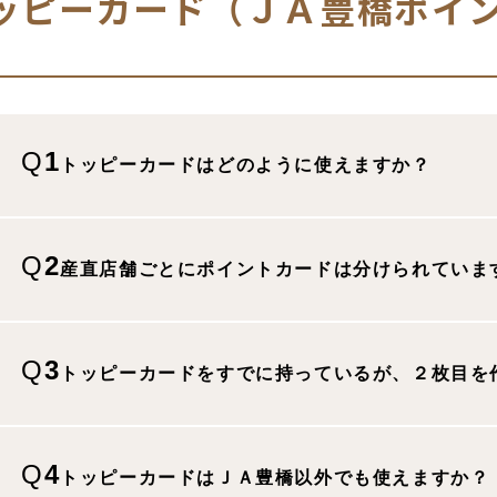
ッピーカード（ＪＡ豊橋ポイ
Q
1
トッピーカードは​どのように​使えますか？
1
1
ポイントを貯める
Q
2
産直店舗ごとに​ポイントカードは​分けられていま
店頭付与ポイント
ＪＡ豊橋管内の産直店舗・ＪＡ－ＳＳで
2
械に通していただくことで、ポイントが
Q
3
トッピーカードを​すでに​持っているが、​２枚目を
後方付与ポイント
産直店舗・ＪＡ―ＳＳ以外でのＪＡ事業
3
利用可能店舗
ポイント等は月末や年度末などの一定の
Q
4
トッピーカードは​ＪＡ豊橋以外でも​使えますか？
付与のポイントは、ご自身で産直店舗や
産直プラザ二川