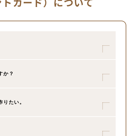
ントカード）に
ついて
すか？
の
清算前に
カードをご提示または機
加算されます。
​作りたい。
利用や、複数事業利用によるボーナス
時期にポイントが加算されます。後方
支店に設置されている
【ポイント記録