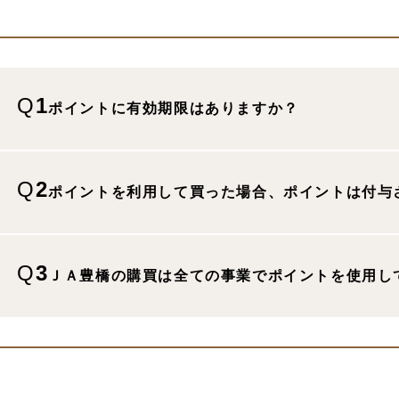
Q
1
ポイントに​有効期限は​ありますか？
1
Q
2
ポイントを​利用して​買った​場合、​ポイントは​付
2
Q
3
ＪＡ豊橋の​購買は​全ての​事業で​ポイントを​使用
3